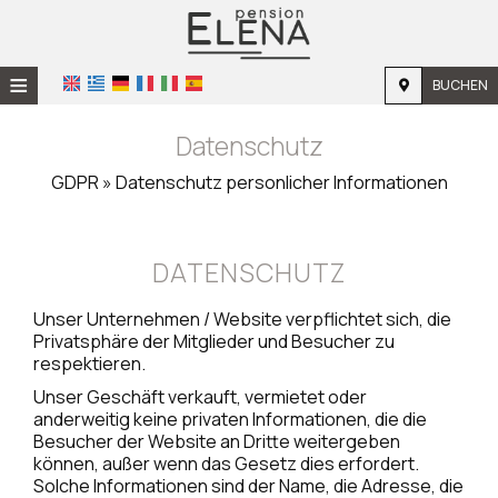
≡
BUCHEN
STARTSEITE
Datenschutz
STANDORT
GDPR » Datenschutz personlicher Informationen
UNTERKUNFT
EINRICHTUNGEN
DATENSCHUTZ
FOTOGALLERIE
Unser Unternehmen / Website verpflichtet sich, die
Privatsphäre der Mitglieder und Besucher zu
NACHFRAGE
respektieren.
Unser Geschäft verkauft, vermietet oder
KONTAKT
anderweitig keine privaten Informationen, die die
Besucher der Website an Dritte weitergeben
können, außer wenn das Gesetz dies erfordert.
Solche Informationen sind der Name, die Adresse, die