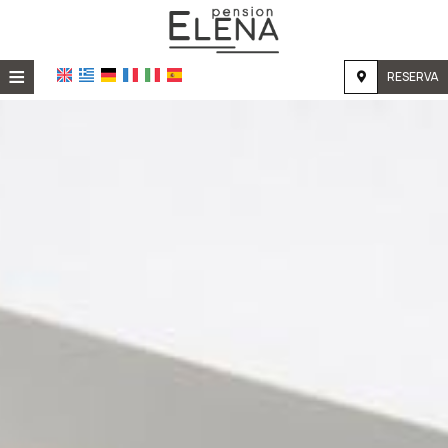
≡
RESERVA
HOME
UBICACIÓN
ALOJAMIENTO
INSTALACIONES
GALERÍA DE FOTOS
INVESTIGACIÓN
CONTACTO