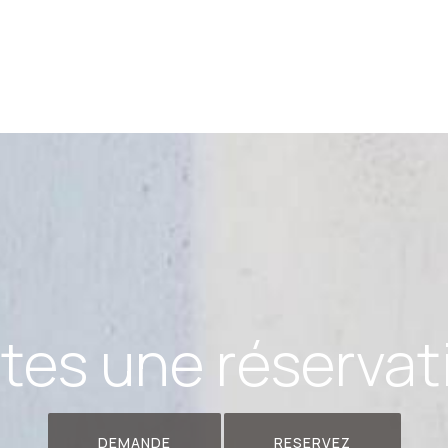
ites une réservat
DEMANDE
RESERVEZ